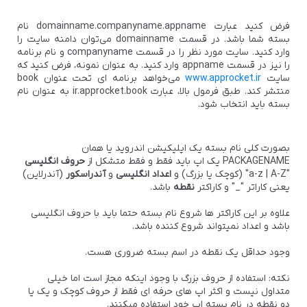
فرض کنید عبارت domainname.companyname.appname نام
بسته شما باشد. در قسمت domainname می‌توان دامنه سایت را
وارد کنید. سایت مورد نظر را در قسمت companyname و نام برنامه
را نیز در قسمت appname وارد کنید. به عنوان نمونه، فرض کنید که
سایت
www.approcket.ir
می‌خواهد برنامه ای تحت عنوان book
منتشر کند. طبق فرمول بالا، عبارت ir.approcket.book به عنوان نام
بسته باید انتخاب شود.
بصورت کلی نام بسته یک اپلیکیشن اندروید یا همان
PACKAGENAME یک اپ باید فقط و فقط متشکل از
حروف انگلیسی
"a-z | A-Z" (کوچک یا بزرگ) و
اعداد انگلیسی
و
آندراسکور
(آندرلاین)
یعنی کاراتر "_" و کاراکتر
نقطه
باشد.
علاوه بر این کاراکتر ها شروع نام بسته حتما باید با حروف انگلیسی
باشد و اعداد نمیتواند شروع کننده باشد.
وجود حداقل یک نقطه در اسم بسته ضروری هست.
نکته: استفاده از حروف بزرگ با وجود اینکه مجاز است اما خیلی
متداول نیست و اکثر اپ های حرفه ای فقط از حروف کوچک و یک یا
دو نقطه در نام بسته اپ خود استفاده میکنند.