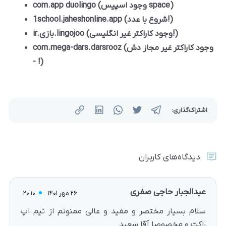
com.app duolingo (وجود اسپیس space)
1school.jaheshonline.app (شروع با عدد!)
ir.بازی.lingojoo (وجود کاراکتر غیر انگلیسی!)
com.mega-dars.darsrooz (وجود کاراکتر غیر مجاز دش
- !)
اشتراک‌گذاری:
دیدگاه‌های کاربران
عبدالجبار حاجی صفری
26 مهر 1401
20:10
سلام بسیار مختصر و مفید و عالی ممنونم از تیم اپ
راکت و مخصوصا آقا سعید