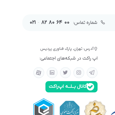
021
82
80
64
00
شماره تماس:
-
آدرس: تهران، پارک فناوری پردیس
اپ راکت در شبکه‌های اجتماعی:
کانال بــلــه اپ‌راکت